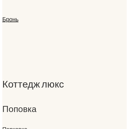
Бронь
Коттедж люкс
Поповка