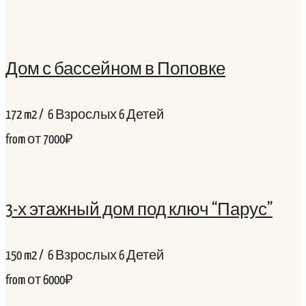
Дом с бассейном в Поповке
172
m2
/
6 Взрослых
6 Детей
from
от 7000₽
3-х этажный дом под ключ “Парус”
150
m2
/
6 Взрослых
6 Детей
from
от 6000₽