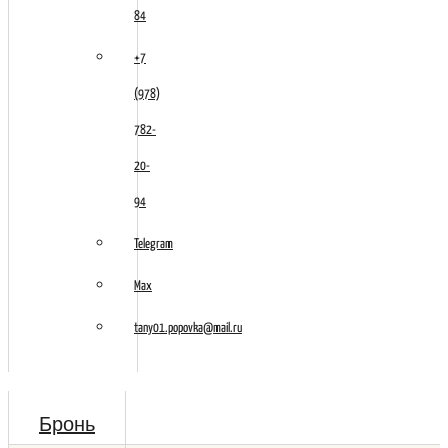
84
+7
(978)
782-
20-
94
Telegram
Max
tany01.popovka@mail.ru
Бронь