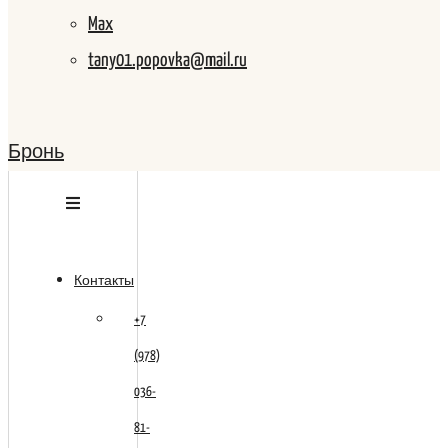
Max
tany01.popovka@mail.ru
Бронь
Контакты
+7
(978)
036-
81-